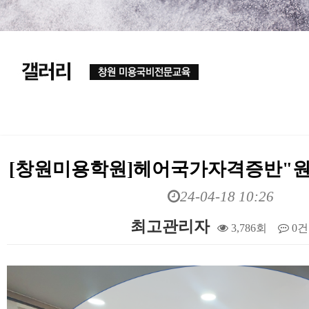
[창원미용학원]헤어국가자격증반"
24-04-18 10:26
최고관리자
3,786회
0건
본문