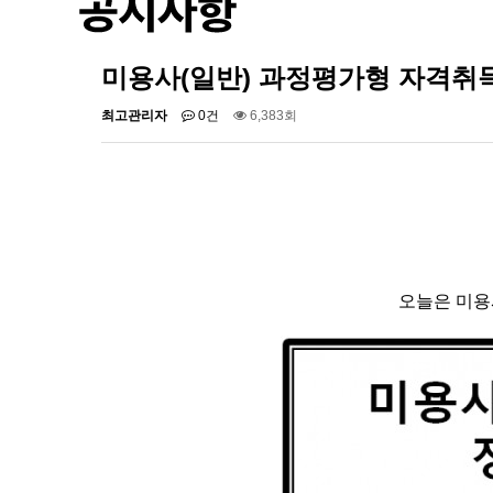
미용사(일반) 과정평가형 자격취
최고관리자
0건
6,383회
오늘은 미용